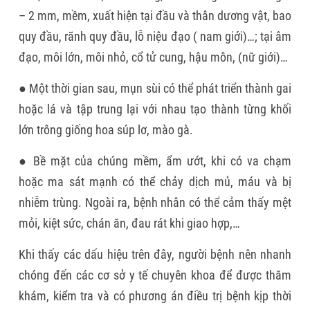
– 2 mm, mềm, xuất hiện tại đầu và thân dương vật, bao
quy đầu, rãnh quy đầu, lỗ niệu đạo ( nam giới)…; tại âm
đạo, môi lớn, môi nhỏ, cổ tử cung, hậu môn, (nữ giới)…
● Một thời gian sau, mụn sùi có thể phát triển thành gai
hoặc lá và tập trung lại với nhau tạo thành từng khối
lớn trông giống hoa súp lơ, mào gà.
● Bề mặt của chúng mềm, ẩm ướt, khi có va chạm
hoặc ma sát mạnh có thể chảy dịch mủ, máu và bị
nhiễm trùng. Ngoài ra, bệnh nhân có thể cảm thấy mệt
mỏi, kiệt sức, chán ăn, đau rát khi giao hợp,…
Khi thấy các dấu hiệu trên đây, người bệnh nên nhanh
chóng đến các cơ sở y tế chuyên khoa để được thăm
khám, kiểm tra và có phương án điều trị bệnh kịp thời