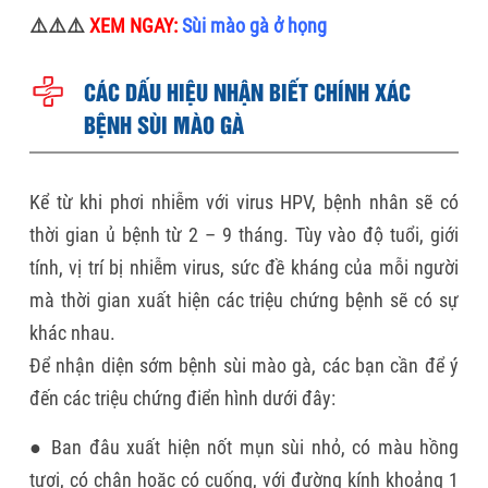
⚠️⚠️⚠️
XEM NGAY:
Sùi mào gà ở họng
CÁC DẤU HIỆU NHẬN BIẾT CHÍNH XÁC
BỆNH SÙI MÀO GÀ
Kể từ khi phơi nhiễm với virus HPV, bệnh nhân sẽ có
thời gian ủ bệnh từ 2 – 9 tháng. Tùy vào độ tuổi, giới
tính, vị trí bị nhiễm virus, sức đề kháng của mỗi người
mà thời gian xuất hiện các triệu chứng bệnh sẽ có sự
khác nhau.
Để nhận diện sớm bệnh sùi mào gà, các bạn cần để ý
đến các triệu chứng điển hình dưới đây:
● Ban đâu xuất hiện nốt mụn sùi nhỏ, có màu hồng
tươi, có chân hoặc có cuống, với đường kính khoảng 1