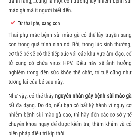
đánh răng,…cùng là một con đường lây nhiễm bệnh sùi
mào gà mà ít người biết đến.
Từ thai phụ sang con
Thai phụ mắc bệnh sùi mào gà có thể lây truyền sang
con trong quá trình sinh nở. Bởi, trong lúc sinh thường,
cơ thể bé sẽ có thể tiếp xúc với các khu vực âm đạo, cổ
tử cung có chứa virus HPV. Điều này sẽ ảnh hưởng
nghiêm trọng đến sức khỏe thể chất, trí tuệ cũng như
tương lai của bé sau này.
Như vậy, có thể thấy
nguyên nhân gây bệnh sùi mào gà
rất đa dạng. Do đó, nếu bạn có bất kỳ hành vi nguy cơ
nhiễm bệnh sùi mào gà cao, thì hãy đến các cơ sở y tế
chuyên khoa ngay để được kiểm tra, thăm khám và có
biện pháp điều trị kịp thời.