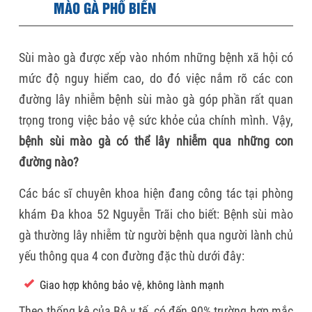
MÀO GÀ PHỔ BIẾN
Sùi mào gà được xếp vào nhóm những bệnh xã hội có
mức độ nguy hiểm cao, do đó việc nắm rõ các con
đường lây nhiễm bệnh sùi mào gà góp phần rất quan
trọng trong việc bảo vệ sức khỏe của chính mình. Vậy,
bệnh sùi mào gà có thể lây nhiễm qua những con
đường nào?
Các bác sĩ chuyên khoa hiện đang công tác tại phòng
khám Đa khoa 52 Nguyễn Trãi cho biết: Bệnh sùi mào
gà thường lây nhiễm từ người bệnh qua người lành chủ
yếu thông qua 4 con đường đặc thù dưới đây:
Giao hợp không bảo vệ, không lành mạnh
Theo thống kê của Bộ y tế, có đến 90% trường hợp mắc