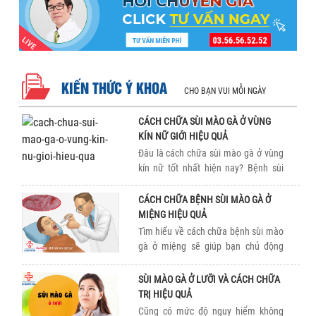
KIẾN THỨC Ý KHOA
CHO BẠN VUI MỖI NGÀY
CÁCH CHỮA SÙI MÀO GÀ Ở VÙNG
KÍN NỮ GIỚI HIỆU QUẢ
Đâu là cách chữa sùi mào gà ở vùng
kín nữ tốt nhất hiện nay? Bệnh sùi
mào gà ở nữ giới thường khó phát
hiện cũng như điều trị […]
CÁCH CHỮA BỆNH SÙI MÀO GÀ Ở
MIỆNG HIỆU QUẢ
Tìm hiểu về cách chữa bệnh sùi mào
gà ở miệng sẽ giúp bạn chủ động
hơn trong việc phòng ngừa và chữa
trị bệnh, nhằm sớm thoát khỏi các […]
SÙI MÀO GÀ Ở LƯỠI VÀ CÁCH CHỮA
TRỊ HIỆU QUẢ
Cũng có mức độ nguy hiểm không