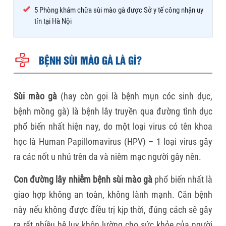
5
Phòng khám chữa sùi mào gà được Sở y tế công nhận uy
tín tại Hà Nội
BỆNH SÙI MÀO GÀ LÀ GÌ?
Sùi mào gà
(hay còn gọi là bệnh mụn cóc sinh dục,
bệnh mồng gà) là bệnh lây truyền qua đường tình dục
phổ biến nhất hiện nay, do một loại virus có tên khoa
học là Human Papillomavirus (HPV) – 1 loại virus gây
ra các nốt u nhú trên da và niêm mạc người gây nên.
Con đường lây nhiễm bệnh sùi mào gà
phổ biến nhất là
giao hợp không an toàn, không lành mạnh. Căn bệnh
này nếu không được điều trị kịp thời, đúng cách sẽ gây
ra rất nhiều hệ lụy khôn lường cho sức khỏe của người