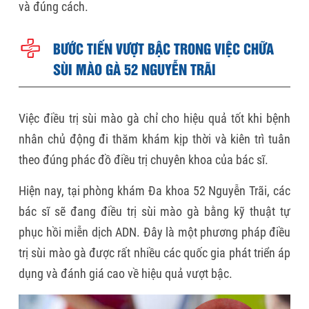
và đúng cách.
BƯỚC TIẾN VƯỢT BẬC TRONG VIỆC CHỮA
SÙI MÀO GÀ 52 NGUYỄN TRÃI
Việc điều trị sùi mào gà chỉ cho hiệu quả tốt khi bệnh
nhân chủ động đi thăm khám kịp thời và kiên trì tuân
theo đúng phác đồ điều trị chuyên khoa của bác sĩ.
Hiện nay, tại phòng khám Đa khoa 52 Nguyễn Trãi, các
bác sĩ sẽ đang điều trị sùi mào gà bằng kỹ thuật tự
phục hồi miễn dịch ADN. Đây là một phương pháp điều
trị sùi mào gà được rất nhiều các quốc gia phát triển áp
dụng và đánh giá cao về hiệu quả vượt bậc.