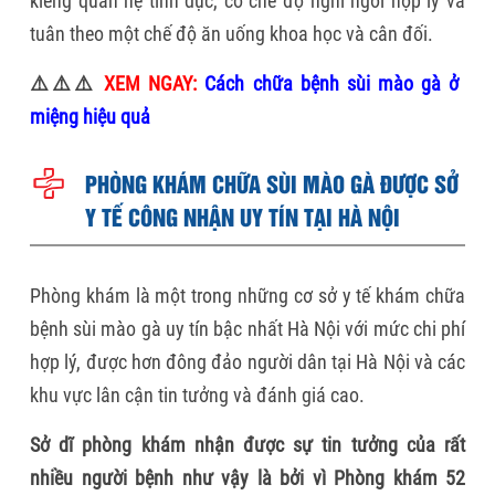
kiêng quan hệ tình dục, có chế độ nghỉ ngơi hợp lý và
tuân theo một chế độ ăn uống khoa học và cân đối.
⚠️⚠️⚠️
XEM NGAY:
Cách chữa bệnh sùi mào gà ở
miệng hiệu quả
PHÒNG KHÁM CHỮA SÙI MÀO GÀ ĐƯỢC SỞ
Y TẾ CÔNG NHẬN UY TÍN TẠI HÀ NỘI
Phòng khám là một trong những cơ sở y tế khám chữa
bệnh sùi mào gà uy tín bậc nhất Hà Nội với mức chi phí
hợp lý, được hơn đông đảo người dân tại Hà Nội và các
khu vực lân cận tin tưởng và đánh giá cao.
Sở dĩ phòng khám nhận được sự tin tưởng của rất
nhiều người bệnh như vậy là bởi vì Phòng khám 52