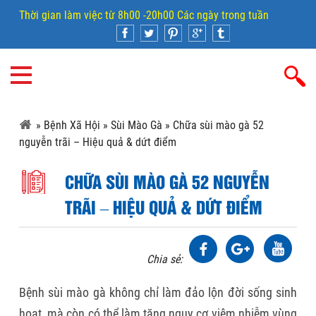
Thời gian làm việc từ 8h00 -20h00 Các ngày trong tuần
»
Bệnh Xã Hội
»
Sùi Mào Gà
»
Chữa sùi mào gà 52
nguyễn trãi – Hiệu quả & dứt điểm
CHỮA SÙI MÀO GÀ 52 NGUYỄN
TRÃI – HIỆU QUẢ & DỨT ĐIỂM
Chia sẻ:
Bệnh sùi mào gà không chỉ làm đảo lộn đời sống sinh
hoạt, mà còn có thể làm tăng nguy cơ viêm nhiễm vùng