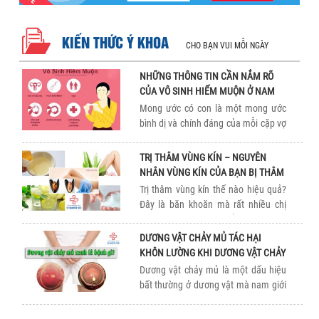
KIẾN THỨC Ý KHOA
CHO BẠN VUI MỖI NGÀY
NHỮNG THÔNG TIN CẦN NẮM RÕ
CỦA VÔ SINH HIẾM MUỘN Ở NAM
NỮ
Mong ước có con là một mong ước
bình dị và chính đáng của mỗi cặp vợ
chồng. Tuy nhiên với một số lý do
nào đó mà có những […]
TRỊ THÂM VÙNG KÍN – NGUYÊN
NHÂN VÙNG KÍN CỦA BẠN BỊ THÂM
Trị thâm vùng kín thế nào hiệu quả?
Đây là băn khoăn mà rất nhiều chị
em mong muốn tìm hiểu. Bởi lẽ tình
trạng vùng kín thâm sạm không […]
DƯƠNG VẬT CHẢY MỦ TÁC HẠI
KHÔN LƯỜNG KHI DƯƠNG VẬT CHẢY
MỦ
Dương vật chảy mủ là một dấu hiệu
bất thường ở dương vật mà nam giới
cần phải hết sức lưu ý và thăm khám
ngay khi gặp phải. Bởi […]