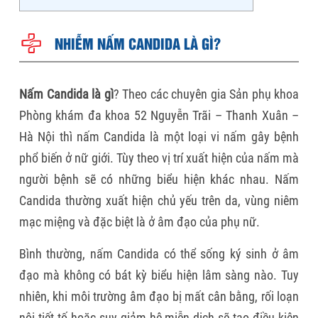
NHIỄM NẤM CANDIDA LÀ GÌ?
Nấm Candida là gì
? Theo các chuyên gia Sản phụ khoa
Phòng khám đa khoa 52 Nguyễn Trãi – Thanh Xuân –
Hà Nội thì nấm Candida là một loại vi nấm gây bệnh
phổ biến ở nữ giới. Tùy theo vị trí xuất hiện của nấm mà
người bệnh sẽ có những biểu hiện khác nhau. Nấm
Candida thường xuất hiện chủ yếu trên da, vùng niêm
mạc miệng và đặc biệt là ở âm đạo của phụ nữ.
Bình thường, nấm Candida có thể sống ký sinh ở âm
đạo mà không có bát kỳ biểu hiện lâm sàng nào. Tuy
nhiên, khi môi trường âm đạo bị mất cân bằng, rối loạn
nội tiết tố hoặc suy giảm hệ miễn dịch sẽ tạo điều kiện