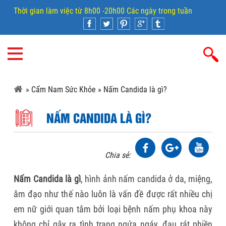
Thời gian làm việc từ 8h00 -20h00 Các ngày trong tuần
»
Cẩm Nam Sức Khỏe
»
Nấm Candida là gì?
NẤM CANDIDA LÀ GÌ?
Chia sẻ:
Nấm Candida là gì
, hình ảnh nấm candida ở da, miệng,
âm đạo như thế nào luôn là vấn đề được rất nhiều chị
em nữ giới quan tâm bởi loại bệnh nấm phụ khoa này
không chỉ gây ra tình trạng ngứa ngáy, đau rát phiền