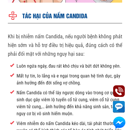
TÁC HẠI CỦA NẤM CANDIDA
Khi bị nhiễm nấm Candida, nếu người bệnh không phát
hiện sớm và hỗ trợ điều trị hiệu quả, đúng cách có thể
phải đối mặt với những nguy hại sau:
Luôn ngứa ngáy, đau rát khó chịu và bứt dứt không yên.
Mất tự tin, lo lắng và e ngại trong quan hệ tình dục, gây
ảnh hưởng đến đời sống vợ chồng.
Nấm Candida có thể lây ngược dòng vào trong cơ quan
sinh dục gây viêm lộ tuyến cổ tử cung, viêm cổ tử cung,
viêm tử cung,… ảnh hưởng đến khả năng sinh sản, tăng
nguy cơ bị vô sinh hiếm muộn.
Viêm nhiễm do nấm Candida kéo dài, tái phát thường