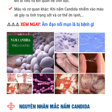
khi đi tiểu và khi quan hệ tình dục.
Máu và cơ quan khác: Khi nấm Candida nhiễm vào máu
sẽ gây ra tình trạng sốt và cơ thể ớn lạnh,…
⚠️⚠️⚠️
XEM NGAY:
Âm đạo nổi mụn là bị bệnh gì
NGUYÊN NHÂN MẮC NẤM CANDIDA