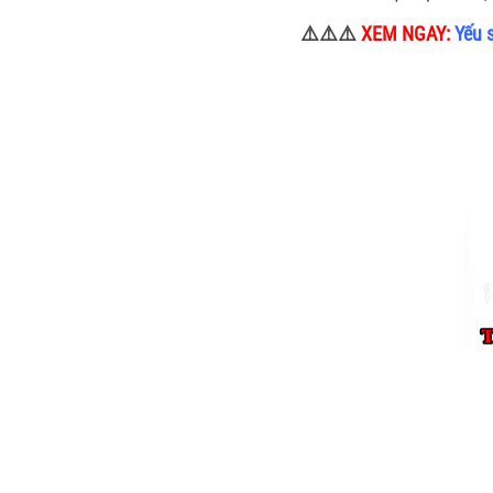
⚠️⚠️⚠️
XEM NGAY:
Yếu 