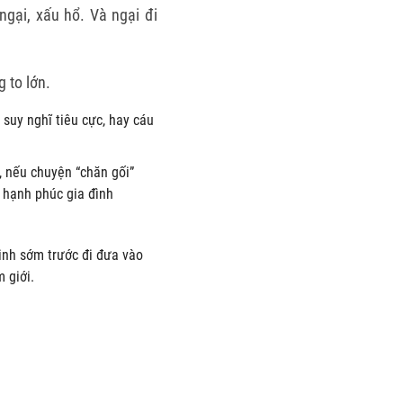
ngại, xấu hổ. Và ngại đi
 to lớn.
 suy nghĩ tiêu cực, hay cáu
, nếu chuyện “chăn gối”
hạnh phúc gia đình
inh sớm trước đi đưa vào
giới.