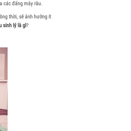
ủa các đấng mày râu.
ồng thời, sẽ ảnh hưởng ít
u sinh lý là gì
?