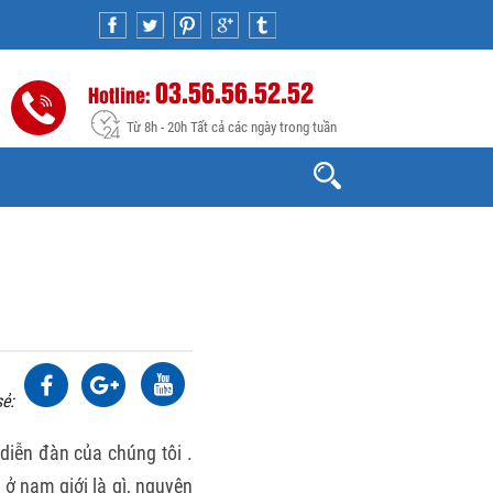
03.56.56.52.52
Hotline:
Từ 8h - 20h Tất cả các ngày trong tuần
sẻ:
diễn đàn của chúng tôi .
 ở nam giới là gì, nguyên