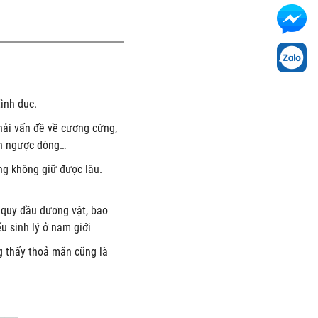
̀nh dục.
phải vấn đề về cương cứng,
nh ngược dòng…
g không giữ được lâu.
n quy đầu dương vật, bao
u sinh lý ở nam giới
ng thấy thoả mãn cũng là