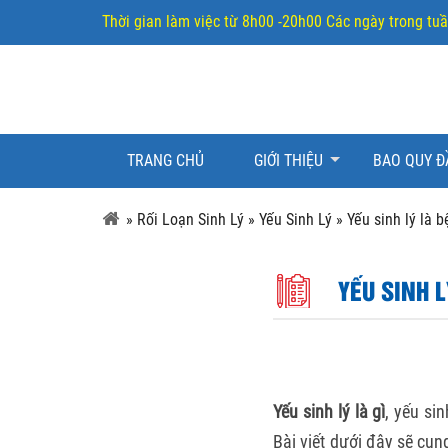
Thời gian làm việc từ 8h00 -20h00 Các ngày trong tu
TRANG CHỦ
GIỚI THIỆU
BAO QUY Đ
»
Rối Loạn Sinh Lý
»
Yếu Sinh Lý
»
Yếu sinh lý là b
YẾU SINH L
Yếu sinh lý là gì
, yếu si
Bài viết dưới đây sẽ cun