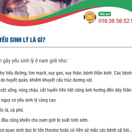
ẾU SINH LÝ LÀ GÌ?
 gây yếu sinh lý ở nam giới như:
ư tiểu đường, tim mạch, suy gan, suy thận, bệnh thần kinh. Các bệnh 
do huyết quản, khiếm khuyết cấu trúc dương vật.
cột sống, vùng chậu, cắt tuyến tiền liệt cũng ảnh hưởng đến dây thần
i nguy cơ yếu sinh lý càng cao.
ốc lá, cà phê.
 đầu cũng khiến cho nam giới bị xuất tinh sớm.
ố, cơ quan sinh dục bị tổn thương hoặc có tiền sử mắc các bệnh xã hội…