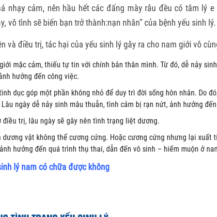
khá nhạy cảm, nên hầu hết các đấng mày râu đều có tâm lý e 
y, vô tình sẽ biến bạn trở thành:nạn nhân” của bệnh yếu sinh lý.
 và điều trị, tác hại của yếu sinh lý gây ra cho nam giới vô cùng
giới mặc cảm, thiếu tự tin với chính bản thân mình. Từ đó, dễ nảy sinh
 ảnh hưởng đến công việc.
 tình dục góp một phần không nhỏ để duy trì đời sống hôn nhân. Do đó
u ngày dễ nảy sinh mâu thuẫn, tình cảm bị rạn nứt, ảnh hưởng đến 
điều trị, lâu ngày sẽ gây nên tình trạng liệt dương.
ến dương vật không thể cương cứng. Hoặc cương cứng nhưng lại xuất t
nh hưởng đến quá trình thụ thai, dẫn đến vô sinh – hiếm muộn ở nam 
sinh lý nam có chữa được không