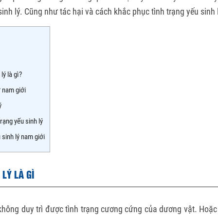
inh lý. Cũng như tác hại và cách khắc phục tình trạng yếu sinh l
ý là gì?
ở nam giới
ý
rạng yếu sinh lý
sinh lý nam giới
LÝ LÀ GÌ
 không duy trì được tình trạng cương cứng của dương vật. Hoặ