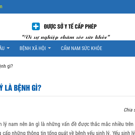
ần
ĐƯỢC SỞ Y TẾ CẤP PHÉP
"Vì sự nghiệp chăm sóc sức khỏe"
ẦU
BỆNH XÃ HỘI
CẨM NAM SỨC KHỎE
ệnh gì?
Ý LÀ BỆNH GÌ?
Chia 
nh lý nam nên ăn gì là những vấn đề được thắc mắc nhiều trên 
g cấp những thông tin tổng quát về bệnh yếu sinh lý. Yếu sinh lý