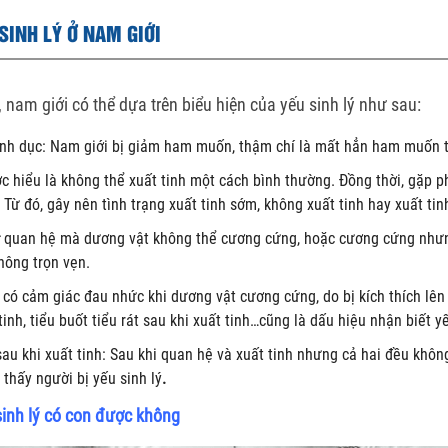
 SINH LÝ Ở NAM GIỚI
, nam giới có thể dựa trên biểu hiện của yếu sinh lý như sau:
nh dục: Nam giới bị giảm ham muốn, thậm chí là mất hẳn ham muốn ti
 được hiểu là không thể xuất tinh một cách bình thường. Đồng thời, gặp 
Từ đó, gây nên tình trạng xuất tinh sớm, không xuất tinh hay xuất ti
quan hệ mà dương vật không thể cương cứng, hoặc cương cứng nhưn
hông trọn vẹn.
: có cảm giác đau nhức khi dương vật cương cứng, do bị kích thích lê
nh, tiểu buốt tiểu rát sau khi xuất tinh…cũng là dấu hiệu nhận biết yế
 sau khi xuất tinh: Sau khi quan hệ và xuất tinh nhưng cả hai đều khô
thấy người bị yếu sinh lý
.
sinh lý có con được không