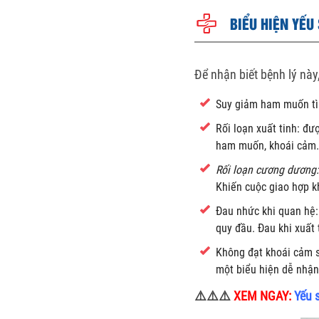
BIỂU HIỆN YẾU
Để nhận biết bệnh lý này
Suy giảm ham muốn tì
Rối loạn xuất tinh:
ham muốn, khoái cảm. 
Rối loạn cương dương:
Khiến cuộc giao hợp k
Đau nhức khi quan hệ
quy đầu. Đau khi xuất ti
Không đạt khoái cảm
một biểu hiện dễ nhận 
⚠️⚠️⚠️
XEM NGAY:
Yếu 